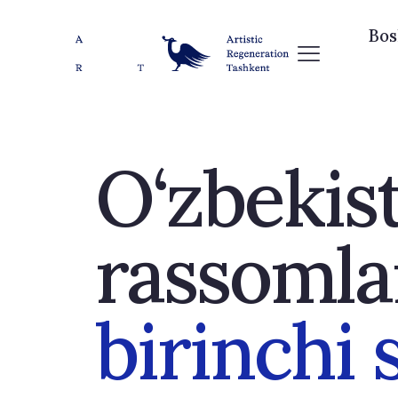
Bos
O‘zbekis
rassomla
birinchi 