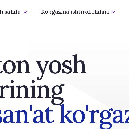
h sahifa
Ko’rgazma ishtirokchilari
ton yosh
rining
san'at ko'rg