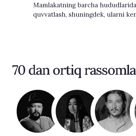
Mamlakatning barcha hududlaridan yo
quvvatlash, shuningdek, ularni ke
70 dan ortiq rassomlar