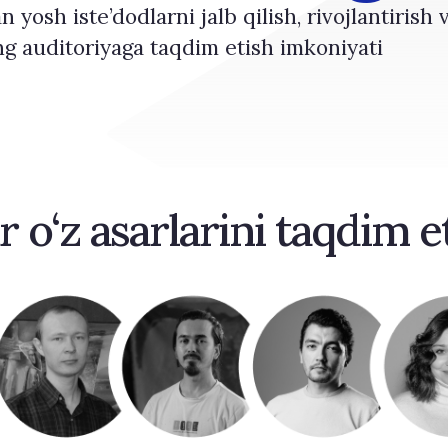
sh iste’dodlarni jalb qilish, rivojlantirish v
ng auditoriyaga taqdim etish imkoniyati
 o‘z asarlarini taqdim e