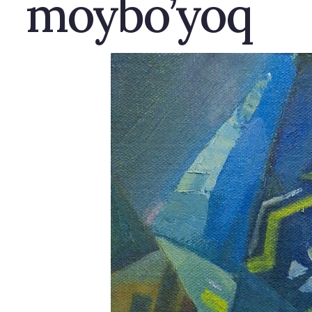
moybo’yoq