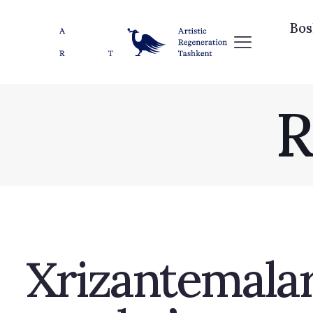
Bos
R
Xrizantemalar