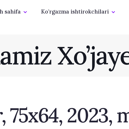
h sahifa
Ko’rgazma ishtirokchilari
amiz Хo’jay
, 75x64, 2023, 