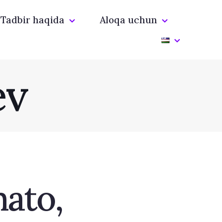
Tadbir haqida
Aloqa uchun
ev
mato,