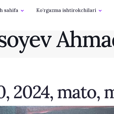
h sahifa
Ko’rgazma ishtirokchilari
Isoyev Ahma
20, 2024, mato,