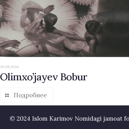
30.08.2024
Olimxo’jayev Bobur
Подробнее
© 2024 Islom Karimov Nomidagi jamoat f