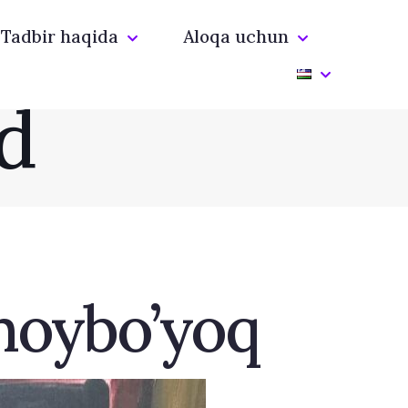
Tadbir haqida
Aloqa uchun
d
 moybo’yoq