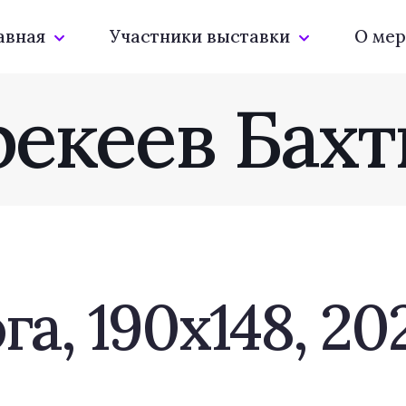
авная
Участники выставки
О мер
рекеев Бахт
а, 190х148, 202