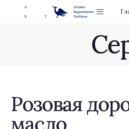
Гл
Се
Розовая дорог
масло