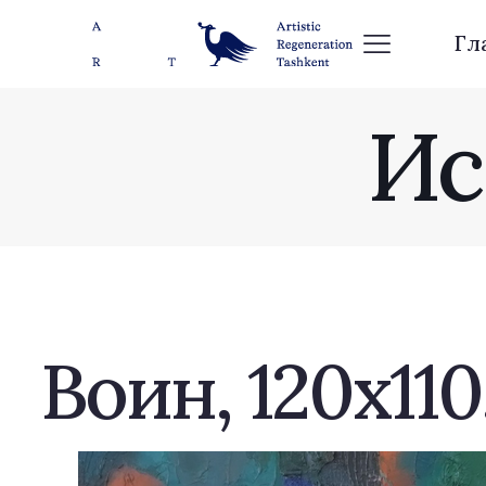
Гл
Ис
Воин, 120х110