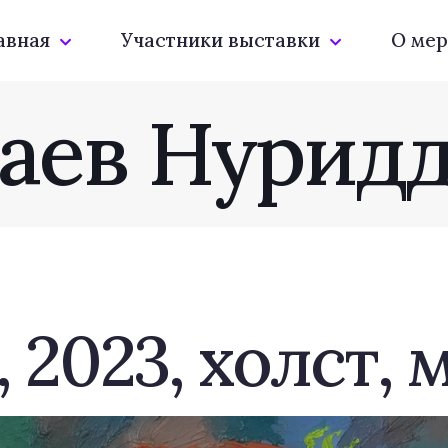
авная
Участники выставки
О мер
аев Нурид
, 2023, холст, 