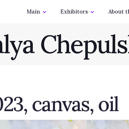
Main
Exhibitors
About t
lya Chepul
23, canvas, oil