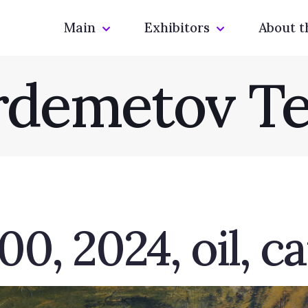
Main
Exhibitors
About t
rdemetov T
00, 2024, oil, c