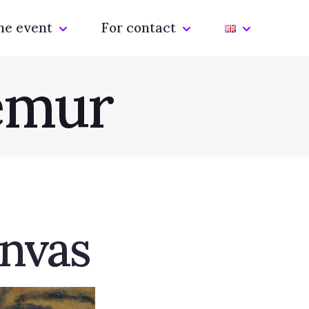
he event
For contact
emur
anvas