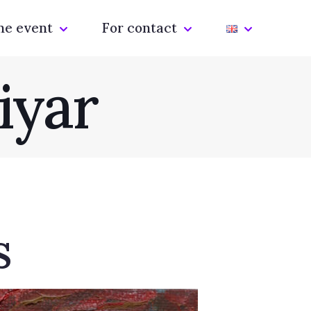
he event
For contact
iyar
s