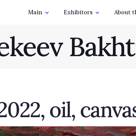
Main
Exhibitors
About t
ekeev Bakht
2022, oil, canva