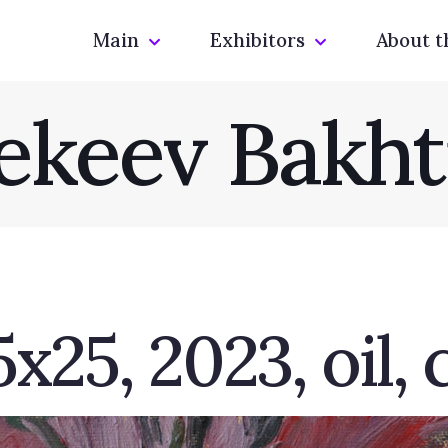
Main
Exhibitors
About t
ekeev Bakht
х25, 2023, oil,