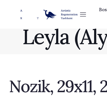
Bos
Leyla (Al
Nozik, 29х11, 