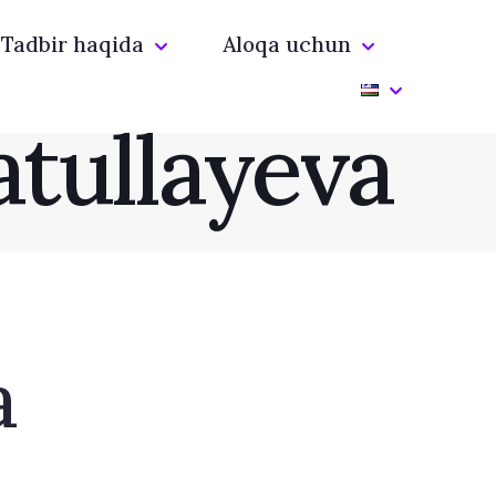
Tadbir haqida
Aloqa uchun
atullayeva
a