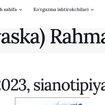
h sahifa
Ko’rgazma ishtirokchilari
yaska) Rahm
2023, sianotipiy