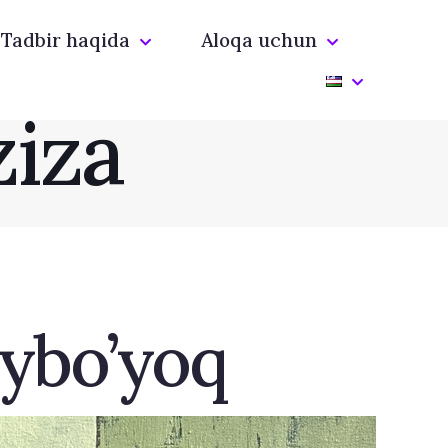
Tadbir haqida
Aloqa uchun
ziza
oybo’yoq