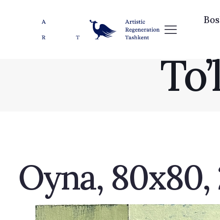
Bos
To’
Oyna, 80х80,