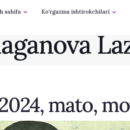
h sahifa
Ko’rgazma ishtirokchilari
laganova La
 2024, mato, m