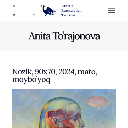
Anita To’rajonova
Nozik, 90х70, 2024, mato,
moybo’yoq