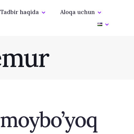
Tadbir haqida
Aloqa uchun
emur
, moybo’yoq