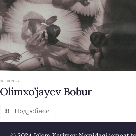
30.08.2024
Olimxo’jayev Bobur
Подробнее
© 2024 Islom Karimov Nomidagi jamoat f