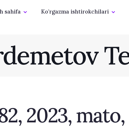
h sahifa
Ko’rgazma ishtirokchilari
rdemetov T
82, 2023, mato