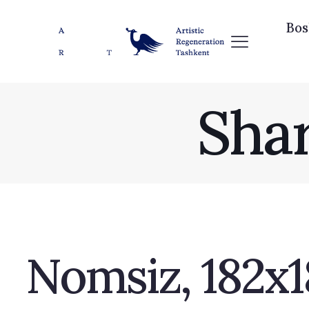
Bos
Sha
Nomsiz, 182х1